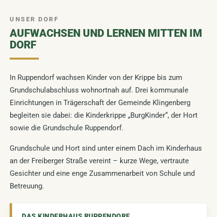
UNSER DORF
DORFENTWICKLUNG
Kinder & Bildung
Ruppendorf feiert
Wahrzeichen
NEU
NEU
BALD VERFÜGBAR
AUFWACHSEN UND LERNEN MITTEN IM
DORF
DIGITALES DORFMUSEUM
Ortsbeirat
Ruppendorfer Weihnacht
Wandertouren
NEU
In Ruppendorf wachsen Kinder von der Krippe bis zum
Unser Dorf hat Zukunft
Wasserburg
NEU
Historischer Ortsrundgang
NEU
Grundschulabschluss wohnortnah auf. Drei kommunale
Einrichtungen in Trägerschaft der Gemeinde Klingenberg
Zukunftswerkstatt
Karte Juryrunde
Bierkrieg Ruppendorf
NEU
begleiten sie dabei: die Kinderkrippe „BurgKinder“, der Hort
sowie die Grundschule Ruppendorf.
Entwicklungsschritte
70 Jahre Kindergarten
BALD VERFÜGBAR
Grundschule und Hort sind unter einem Dach im Kinderhaus
an der Freiberger Straße vereint – kurze Wege, vertraute
Time Machine Ruppendorf
Dorfkirche
BALD VERFÜGBAR
Gesichter und eine enge Zusammenarbeit von Schule und
Betreuung.
RuDIHeritage – ECHOES-Förderprojekt
NEU
Ruinenspatzen
BALD VERFÜGBAR
DAS KINDERHAUS RUPPENDORF