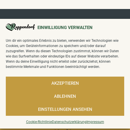
EINWILLIGUNG VERWALTEN
Um dir ein optimales Erlebnis zu bieten, verwenden wir Technologien wie
Cookies, um Geräteinformationen zu speichern und/oder darauf
Folgen Sie uns auf unseren Kanälen:
zuzugreifen. Wenn du diesen Technologien zustimmst, können wir Daten
wie das Surfverhalten oder eindeutige IDs auf dieser Website verarbeiten.
Wenn du deine Einwilligung nicht erteilst oder zurückziehst, können
bestimmte Merkmale und Funktionen beeinträchtigt werden.
Wettbewerb
"Unser Dorf hat Zukunft
":
Sieger Kreiswettbewerb 2024,
Sieger Landeswettbewerb Sachsen 2025
AKZEPTIEREN
ABLEHNEN
34
Besucher heute,
7,202
Besucher insgesamt.
EINSTELLUNGEN ANSEHEN
KONTAKT
IMPRESSUM
DATENSCHUTZERKLÄRUNG
COOKIE-RICHTLINIE (EU)
BARRIEREFREIHEIT
Cookie-Richtlinie
Datenschutzerklärung
Impressum
© 2026 Ruppendorf, Alle Rechte vorbehalten
Made with ♥ by Ortsbeirat Ruppendorf, Mario Hehne, Fabian Naumann,