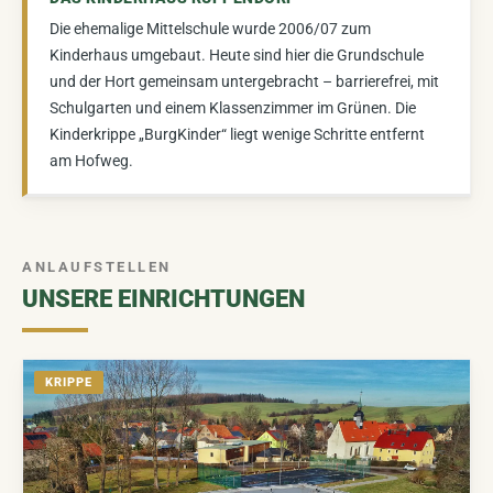
Windkraftplanung 2026
Filmarchiv
BALD VERFÜGBAR
Die ehemalige Mittelschule wurde 2006/07 zum
Kinderhaus umgebaut. Heute sind hier die Grundschule
Landschaftsentwicklung
BALD VERFÜGBAR
und der Hort gemeinsam untergebracht – barrierefrei, mit
Schulgarten und einem Klassenzimmer im Grünen. Die
Kinderkrippe „BurgKinder“ liegt wenige Schritte entfernt
Plakate
BALD VERFÜGBAR
am Hofweg.
ANLAUFSTELLEN
UNSERE EINRICHTUNGEN
KRIPPE