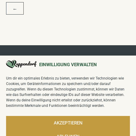
BEITRAGSNAVIGATION
←
EINWILLIGUNG VERWALTEN
Um dir ein optimales Erlebnis zu bieten, verwenden wir Technologien wie
Cookies, um Geräteinformationen zu speichern und/oder darauf
Folgen Sie uns auf unseren Kanälen:
zuzugreifen. Wenn du diesen Technologien zustimmst, können wir Daten
wie das Surfverhalten oder eindeutige IDs auf dieser Website verarbeiten.
Wenn du deine Einwilligung nicht erteilst oder zurückziehst, können
bestimmte Merkmale und Funktionen beeinträchtigt werden.
Wettbewerb
"Unser Dorf hat Zukunft
":
Sieger Kreiswettbewerb 2024,
Sieger Landeswettbewerb Sachsen 2025
AKZEPTIEREN