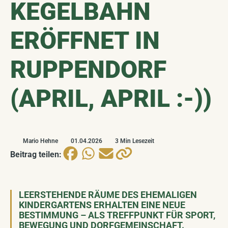
KEGELBAHN
Landschaftsentwicklung
BALD VERFÜGBAR
ERÖFFNET IN
Plakate
BALD VERFÜGBAR
RUPPENDORF
(APRIL, APRIL :-))
Mario Hehne
01.04.2026
3 Min Lesezeit
Beitrag teilen:
LEERSTEHENDE RÄUME DES EHEMALIGEN
KINDERGARTENS ERHALTEN EINE NEUE
BESTIMMUNG – ALS TREFFPUNKT FÜR SPORT,
BEWEGUNG UND DORFGEMEINSCHAFT.