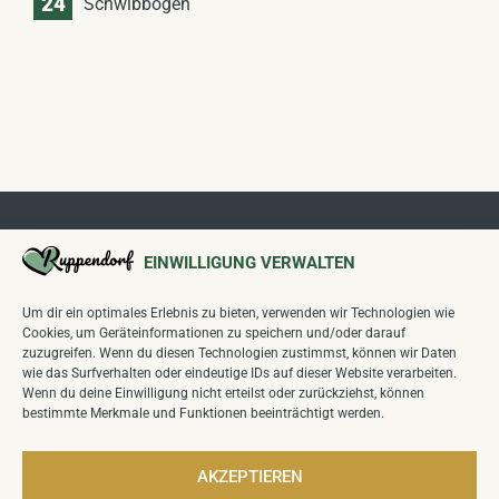
24
Schwibbogen
EINWILLIGUNG VERWALTEN
Um dir ein optimales Erlebnis zu bieten, verwenden wir Technologien wie
Cookies, um Geräteinformationen zu speichern und/oder darauf
Folgen Sie uns auf unseren Kanälen:
zuzugreifen. Wenn du diesen Technologien zustimmst, können wir Daten
wie das Surfverhalten oder eindeutige IDs auf dieser Website verarbeiten.
Wenn du deine Einwilligung nicht erteilst oder zurückziehst, können
bestimmte Merkmale und Funktionen beeinträchtigt werden.
Wettbewerb
"Unser Dorf hat Zukunft
":
Sieger Kreiswettbewerb 2024,
Sieger Landeswettbewerb Sachsen 2025
AKZEPTIEREN