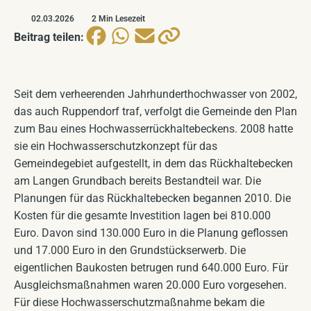
Windkraftplanung 2026
Filmarchiv
BALD VERFÜGBAR
02.03.2026
2 Min Lesezeit
Beitrag teilen:
Landschaftsentwicklung
BALD VERFÜGBAR
Plakate
BALD VERFÜGBAR
Seit dem verheerenden Jahrhunderthochwasser von 2002,
das auch Ruppendorf traf, verfolgt die Gemeinde den Plan
zum Bau eines Hochwasserrückhaltebeckens. 2008 hatte
sie ein Hochwasserschutzkonzept für das
Gemeindegebiet aufgestellt, in dem das Rückhaltebecken
am Langen Grundbach bereits Bestandteil war. Die
Planungen für das Rückhaltebecken begannen 2010. Die
Kosten für die gesamte Investition lagen bei 810.000
Euro. Davon sind 130.000 Euro in die Planung geflossen
und 17.000 Euro in den Grundstückserwerb. Die
eigentlichen Baukosten betrugen rund 640.000 Euro. Für
Ausgleichsmaßnahmen waren 20.000 Euro vorgesehen.
Für diese Hochwasserschutzmaßnahme bekam die