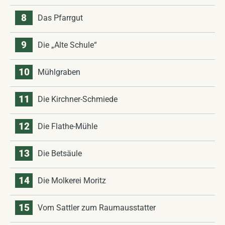
8
Das Pfarrgut
9
Die „Alte Schule“
10
Mühlgraben
11
Die Kirchner-Schmiede
12
Die Flathe-Mühle
13
Die Betsäule
14
Die Molkerei Moritz
15
Vom Sattler zum Raumausstatter