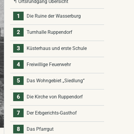
↰ Ortsrundgang Übersicht
1
Die Ruine der Wasserburg
2
Turnhalle Ruppendorf
3
Küsterhaus und erste Schule
4
Freiwillige Feuerwehr
5
Das Wohngebiet „Siedlung“
6
Die Kirche von Ruppendorf
7
Der Erbgerichts-Gasthof
8
Das Pfarrgut