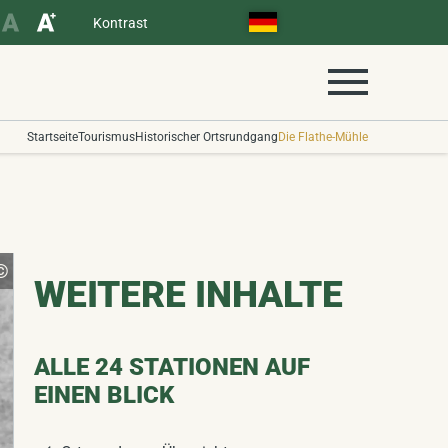
Kontrast
Startseite
Tourismus
Historischer Ortsrundgang
Die Flathe-Mühle
Ortschronik Ruppendorf
©
CC BY-NC 4.0
WEITERE INHALTE
ALLE 24 STATIONEN AUF
EINEN BLICK