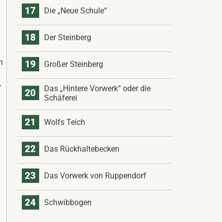
17
Die „Neue Schule“
18
Der Steinberg
n
19
Großer Steinberg
r
Das „Hintere Vorwerk“ oder die
20
Schäferei
21
Wolfs Teich
22
Das Rückhaltebecken
23
Das Vorwerk von Ruppendorf
24
Schwibbogen