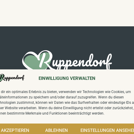
Folgen Sie uns auf unseren Kanälen:
EINWILLIGUNG VERWALTEN
dir ein optimales Erlebnis zu bieten, verwenden wir Technologien wie Cookies, um
äteinformationen zu speichern und/oder darauf zuzugreifen. Wenn du diesen
Wettbewerb
"Unser Dorf hat Zukunft
":
hnologien zustimmst, können wir Daten wie das Surfverhalten oder eindeutige IDs a
Sieger Kreiswettbewerb 2024,
ser Website verarbeiten. Wenn du deine Einwilligung nicht erteilst oder zurückziehst,
Sieger Landeswettbewerb Sachsen 2025
nen bestimmte Merkmale und Funktionen beeinträchtigt werden.
9
Besucher heute,
7,220
Besucher insgesamt.
AKZEPTIEREN
ABLEHNEN
EINSTELLUNGEN ANSEHE