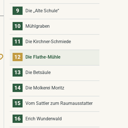
9
Die „Alte Schule“
10
Mühlgraben
11
Die Kirchner-Schmiede
12
Die Flathe-Mühle
13
Die Betsäule
14
Die Molkerei Moritz
15
Vom Sattler zum Raumausstatter
16
Erich Wunderwald