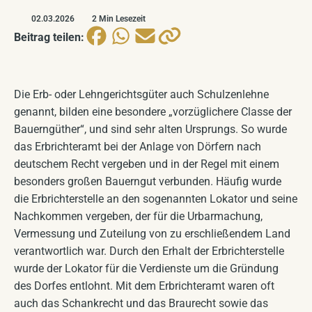
Windkraftplanung 2026
Filmarchiv
BALD VERFÜGBAR
02.03.2026
2 Min Lesezeit
Beitrag teilen:
Landschaftsentwicklung
BALD VERFÜGBAR
Plakate
BALD VERFÜGBAR
Die Erb- oder Lehngerichtsgüter auch Schulzenlehne
genannt, bilden eine besondere „vorzüglichere Classe der
Bauerngüther“, und sind sehr alten Ursprungs. So wurde
das Erbrichteramt bei der Anlage von Dörfern nach
deutschem Recht vergeben und in der Regel mit einem
besonders großen Bauerngut verbunden. Häufig wurde
die Erbrichterstelle an den sogenannten Lokator und seine
Nachkommen vergeben, der für die Urbarmachung,
Vermessung und Zuteilung von zu erschließendem Land
verantwortlich war. Durch den Erhalt der Erbrichterstelle
wurde der Lokator für die Verdienste um die Gründung
des Dorfes entlohnt. Mit dem Erbrichteramt waren oft
auch das Schankrecht und das Braurecht sowie das