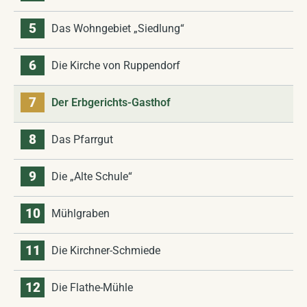
5
Das Wohngebiet „Siedlung“
6
Die Kirche von Ruppendorf
7
Der Erbgerichts-Gasthof
8
Das Pfarrgut
9
Die „Alte Schule“
10
Mühlgraben
11
Die Kirchner-Schmiede
12
Die Flathe-Mühle