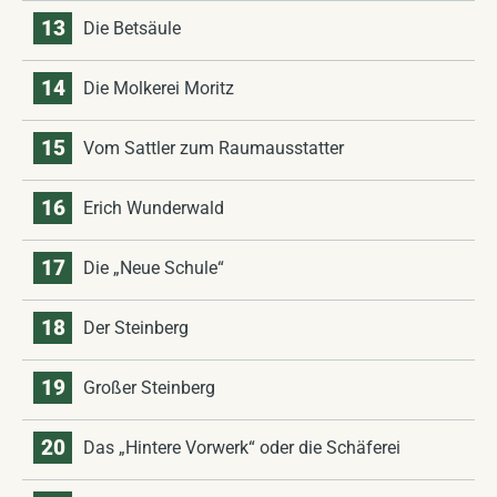
13
Die Betsäule
14
Die Molkerei Moritz
15
Vom Sattler zum Raumausstatter
16
Erich Wunderwald
17
Die „Neue Schule“
18
Der Steinberg
19
Großer Steinberg
20
Das „Hintere Vorwerk“ oder die Schäferei